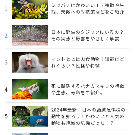
ミツバチはかわいい！？特徴や生
1
態、天敵への対抗策などをご紹介
日本に野生のクジャクはいるの？
2
その実態と影響をやさしく解説
マントヒヒは肉食動物？知能はど
3
れくらい？性格や特徴
花に擬態するハナカマキリの特徴
4
や生態、寿命をご紹介。
2024年最新！日本の絶滅危惧種の
5
動物を知ろう！かわいいと人気の
動物も絶滅の危機だった！？