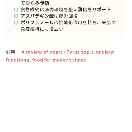
て
むくみ予防
食物繊維は腸内環境を整え
消化をサポート
アスパラギン酸
は疲労回復
ポリフェノール
は抗酸化作用を持ち、美肌や
免疫維持にも役立つ
引用：
A review of pears (
Pyrus
spp.), ancient
functional food for modern times