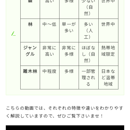
森
高い
多様
少ない
世界中
（自
然）
林
中～低
単一が
多い
世界中
多い
（人
工）
ジャン
非常に
非常に
ほぼな
熱帯地
グル
高い
多様
し（自
域限定
然）
雑木林
中程度
多様
一部管
日本な
理され
ど温帯
る
地域
こちらの動画では、それぞれの特徴や違いをわかりやす
く解説していますので、ぜひご覧下さいませ！