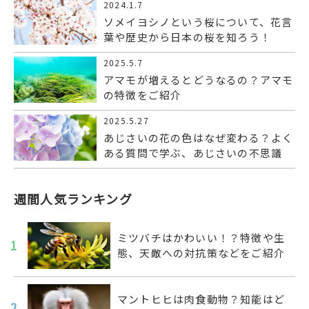
2024.1.7
ソメイヨシノという桜について、花言
葉や歴史から日本の桜を知ろう！
2025.5.7
アマモが増えるとどうなるの？アマモ
の特徴をご紹介
2025.5.27
あじさいの花の色はなぜ変わる？よく
ある質問で学ぶ、あじさいの不思議
週間人気ランキング
ミツバチはかわいい！？特徴や生
1
態、天敵への対抗策などをご紹介
マントヒヒは肉食動物？知能はど
2