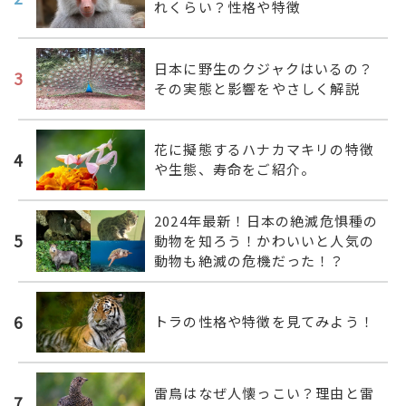
れくらい？性格や特徴
日本に野生のクジャクはいるの？
3
その実態と影響をやさしく解説
花に擬態するハナカマキリの特徴
4
や生態、寿命をご紹介。
2024年最新！日本の絶滅危惧種の
5
動物を知ろう！かわいいと人気の
動物も絶滅の危機だった！？
6
トラの性格や特徴を見てみよう！
雷鳥はなぜ人懐っこい？理由と雷
7