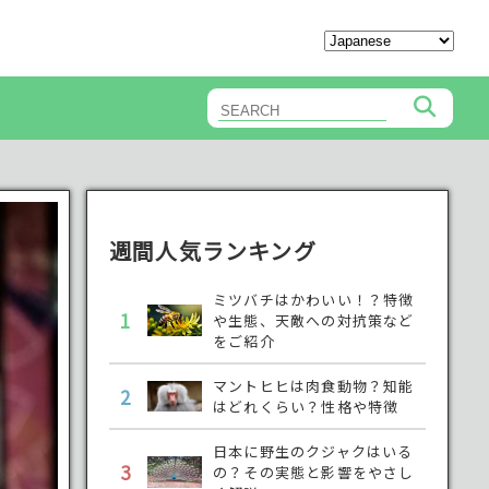
週間人気ランキング
ミツバチはかわいい！？特徴
1
や生態、天敵への対抗策など
をご紹介
マントヒヒは肉食動物？知能
2
はどれくらい？性格や特徴
日本に野生のクジャクはいる
3
の？その実態と影響をやさし