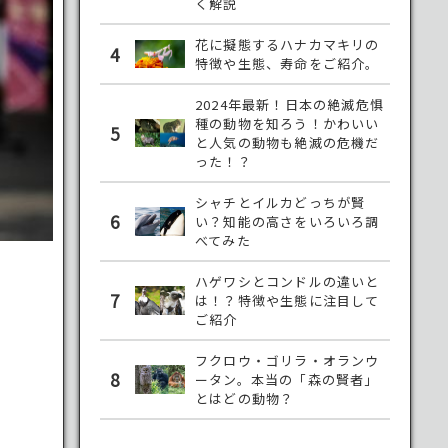
く解説
花に擬態するハナカマキリの
4
特徴や生態、寿命をご紹介。
2024年最新！日本の絶滅危惧
種の動物を知ろう！かわいい
5
と人気の動物も絶滅の危機だ
った！？
シャチとイルカどっちが賢
6
い？知能の高さをいろいろ調
べてみた
ハゲワシとコンドルの違いと
7
は！？特徴や生態に注目して
ご紹介
フクロウ・ゴリラ・オランウ
8
ータン。本当の「森の賢者」
とはどの動物？