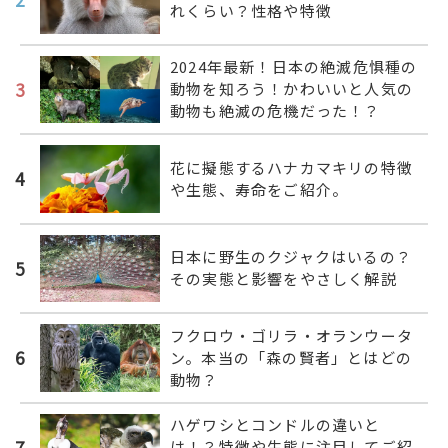
れくらい？性格や特徴
2024年最新！日本の絶滅危惧種の
3
動物を知ろう！かわいいと人気の
動物も絶滅の危機だった！？
花に擬態するハナカマキリの特徴
4
や生態、寿命をご紹介。
日本に野生のクジャクはいるの？
5
その実態と影響をやさしく解説
フクロウ・ゴリラ・オランウータ
6
ン。本当の「森の賢者」とはどの
動物？
ハゲワシとコンドルの違いと
7
は！？特徴や生態に注目してご紹