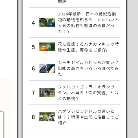
解説
市
2024年最新！日本の絶滅危惧
種の動物を知ろう！かわいいと
4
人気の動物も絶滅の危機だっ
た！？
花に擬態するハナカマキリの特
5
徴や生態、寿命をご紹介。
シャチとイルカどっちが賢い？
6
知能の高さをいろいろ調べてみ
た
フクロウ・ゴリラ・オランウー
7
タン。本当の「森の賢者」とは
どの動物？
ハゲワシとコンドルの違いと
8
は！？特徴や生態に注目してご
紹介