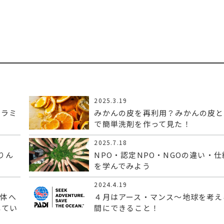
2025.3.19
フラミ
みかんの皮を再利用？みかんの皮と
で簡単洗剤を作って見た！
2025.7.18
りん
NPO・認定NPO・NGOの違い・仕
を学んでみよう
2024.4.19
人体へ
４月はアース・マンス～地球を考え
してい
間にできること！