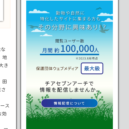
能な
、地
大き
、田
栽さ
ケース
な効