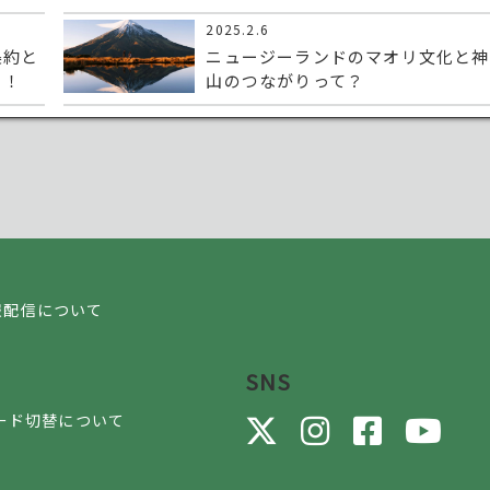
2025.2.6
条約と
ニュージーランドのマオリ文化と神
う！
山のつながりって？
報配信について
SNS
ード切替について