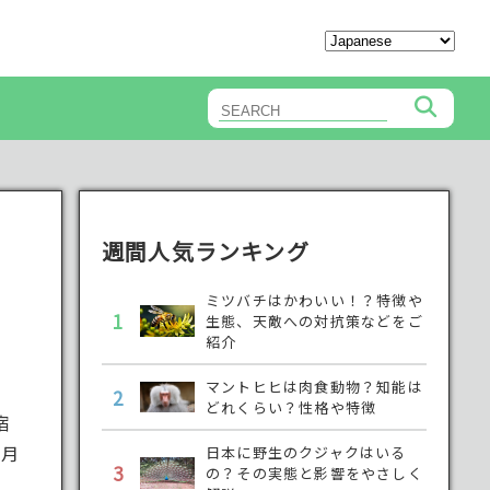
週間人気ランキング
ミツバチはかわいい！？特徴や
1
生態、天敵への対抗策などをご
紹介
マントヒヒは肉食動物？知能は
2
どれくらい？性格や特徴
宿
1月
日本に野生のクジャクはいる
3
の？その実態と影響をやさしく