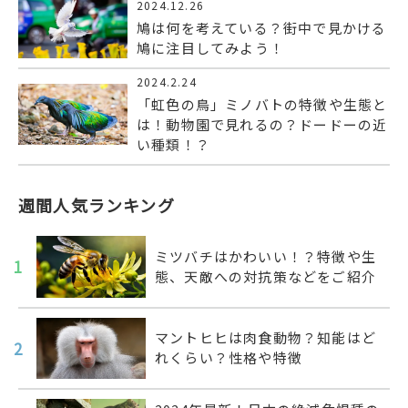
2024.12.26
鳩は何を考えている？街中で見かける
鳩に注目してみよう！
2024.2.24
「虹色の鳥」ミノバトの特徴や生態と
は！動物園で見れるの？ドードーの近
い種類！？
週間人気ランキング
ミツバチはかわいい！？特徴や生
1
態、天敵への対抗策などをご紹介
マントヒヒは肉食動物？知能はど
2
れくらい？性格や特徴