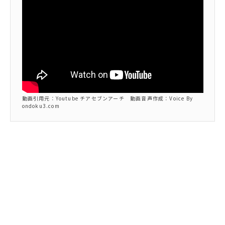
動画引用元：Youtube チアセブンアーチ 動画音声作成：Voice By
ondoku3.com