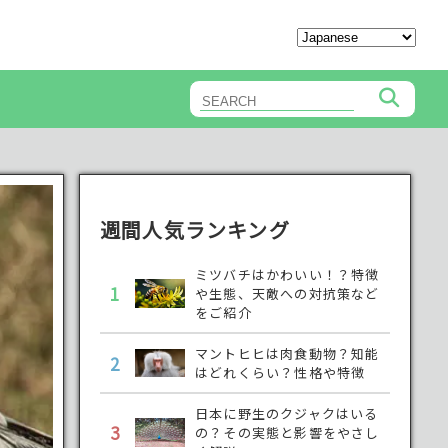
週間人気ランキング
ミツバチはかわいい！？特徴
1
や生態、天敵への対抗策など
をご紹介
マントヒヒは肉食動物？知能
2
はどれくらい？性格や特徴
日本に野生のクジャクはいる
3
の？その実態と影響をやさし