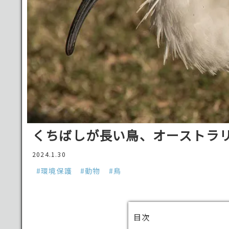
くちばしが長い鳥、オーストラ
2024.1.30
#環境保護
#動物
#鳥
目次