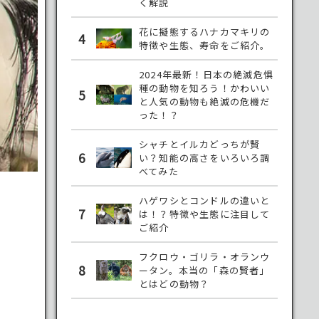
く解説
花に擬態するハナカマキリの
4
特徴や生態、寿命をご紹介。
2024年最新！日本の絶滅危惧
種の動物を知ろう！かわいい
5
と人気の動物も絶滅の危機だ
った！？
シャチとイルカどっちが賢
6
い？知能の高さをいろいろ調
べてみた
ハゲワシとコンドルの違いと
7
は！？特徴や生態に注目して
ご紹介
フクロウ・ゴリラ・オランウ
8
ータン。本当の「森の賢者」
とはどの動物？