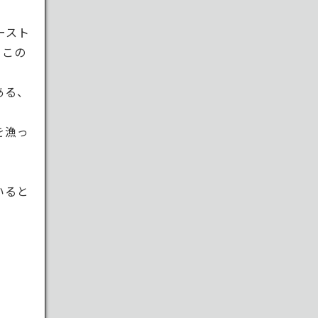
ースト
てこの
ある、
を漁っ
いると