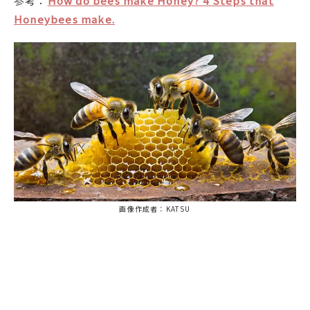
参考：
How do bees make Honey? 4 Steps that
Honeybees make.
画像作成者：KATSU