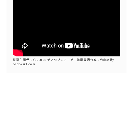
動画引用元：Youtube チアセブンアーチ 動画音声作成：Voice By
ondoku3.com