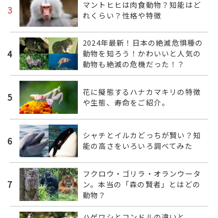
マントヒヒは肉食動物？知能はど
3
れくらい？性格や特徴
2024年最新！日本の絶滅危惧種の
4
動物を知ろう！かわいいと人気の
動物も絶滅の危機だった！？
花に擬態するハナカマキリの特徴
5
や生態、寿命をご紹介。
シャチとイルカどっちが賢い？知
6
能の高さをいろいろ調べてみた
フクロウ・ゴリラ・オランウータ
7
ン。本当の「森の賢者」とはどの
動物？
ハゲワシとコンドルの違いと