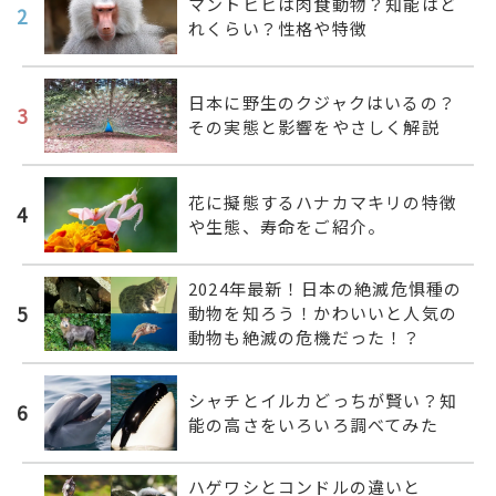
マントヒヒは肉食動物？知能はど
2
れくらい？性格や特徴
日本に野生のクジャクはいるの？
3
その実態と影響をやさしく解説
花に擬態するハナカマキリの特徴
4
や生態、寿命をご紹介。
2024年最新！日本の絶滅危惧種の
5
動物を知ろう！かわいいと人気の
動物も絶滅の危機だった！？
シャチとイルカどっちが賢い？知
6
能の高さをいろいろ調べてみた
ハゲワシとコンドルの違いと