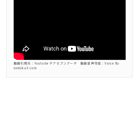
動画引用元：Youtube チアセブンアーチ 動画音声作成：Voice By
ondoku3.com