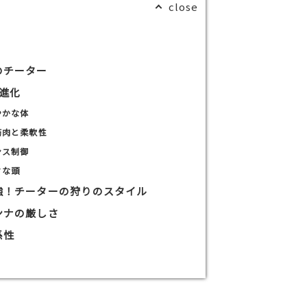
のチーター
の進化
やかな体
筋肉と柔軟性
ンス制御
さな頭
強！チーターの狩りのスタイル
ンナの厳しさ
係性