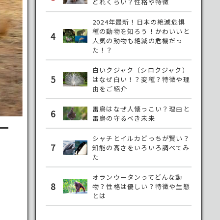
どれくらい？性格や特徴
2024年最新！日本の絶滅危惧
種の動物を知ろう！かわいいと
4
人気の動物も絶滅の危機だっ
た！？
白いクジャク（シロクジャク）
5
はなぜ白い！？変種？特徴や理
由をご紹介
雷鳥はなぜ人懐っこい？理由と
6
雷鳥の守るべき未来
ー
シャチとイルカどっちが賢い？
7
知能の高さをいろいろ調べてみ
た
オランウータンってどんな動
8
物？性格は優しい？特徴や生態
とは