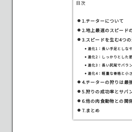
目次
1.チーターについて
2.地上最速のスピード
3.スピードを生む4つ
進化1：長い手足としな
進化2：しっかりとした
進化3：長い尻尾でバラ
進化4：軽量な骨格と小
4.チーターの狩りは最
5.狩りの成功率とサバ
6.他の肉食動物との関
7.まとめ