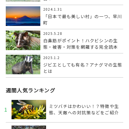
2024.1.31
「日本で最も美しい村」の一つ、早川
町
2025.5.28
白鼻筋がポイント！ハクビシンの生
態・被害・対策を網羅する完全読本
2025.1.2
ジビエとしても有名？アナグマの生態
とは
週間人気ランキング
ミツバチはかわいい！？特徴や生
1
態、天敵への対抗策などをご紹介