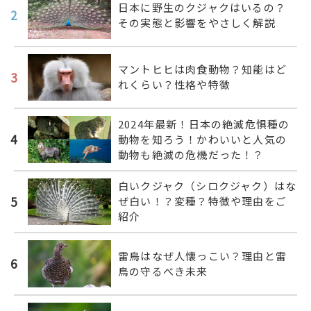
日本に野生のクジャクはいるの？
2
その実態と影響をやさしく解説
マントヒヒは肉食動物？知能はど
3
れくらい？性格や特徴
2024年最新！日本の絶滅危惧種の
4
動物を知ろう！かわいいと人気の
動物も絶滅の危機だった！？
白いクジャク（シロクジャク）はな
5
ぜ白い！？変種？特徴や理由をご
紹介
雷鳥はなぜ人懐っこい？理由と雷
6
鳥の守るべき未来