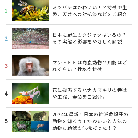
ミツバチはかわいい！？特徴や生
1
態、天敵への対抗策などをご紹介
日本に野生のクジャクはいるの？
2
その実態と影響をやさしく解説
マントヒヒは肉食動物？知能はど
3
れくらい？性格や特徴
花に擬態するハナカマキリの特徴
4
や生態、寿命をご紹介。
2024年最新！日本の絶滅危惧種の
5
動物を知ろう！かわいいと人気の
動物も絶滅の危機だった！？