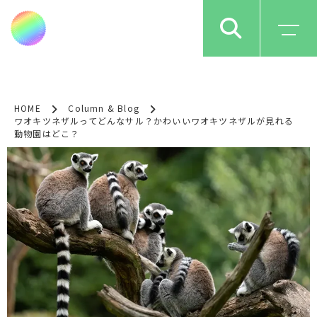
HOME
Column & Blog
ワオキツネザルってどんなサル？かわいいワオキツネザルが見れる
動物園はどこ？