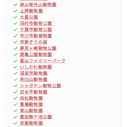
狭山智光山動物園
上野動物園
大島公園
羽村市動物公園
千葉市動物公園
市川市動植物園
市原ぞうの国
夢見ヶ崎動物公園
遊亀公園動物園
富山ファミリーパーク
いしかわ動物園
須坂市動物園
茶臼山動物園
シャボテン動物公園
日本平動物園
浜松動物園
豊橋動物園
東山動物園
豊田鞍ケ池公園
京都動物園