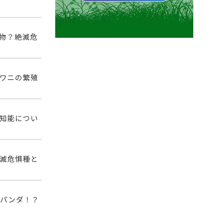
物？絶滅危
ワニの繁殖
知能につい
滅危惧種と
祖パンダ！？