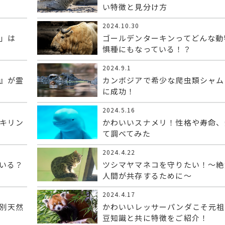
い特徴と見分け方
2024.10.30
」は
ゴールデンターキンってどんな動
惧種にもなっている！？
2024.9.1
』が霊
カンボジアで希少な爬虫類シャム
に成功！
2024.5.16
キリン
かわいいスナメリ！性格や寿命、
て調べてみた
2024.4.22
いる？
ツシマヤマネコを守りたい！～絶
人間が共存するために～
2024.4.17
別天然
かわいいレッサーパンダこそ元
豆知識と共に特徴をご紹介！