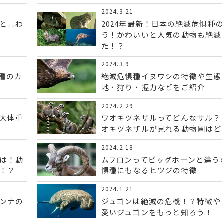
2024.3.21
と言わ
2024年最新！日本の絶滅危惧種
う！かわいいと人気の動物も絶滅
た！？
2024.3.9
種のカ
絶滅危惧種イヌワシの特徴や生態
地・狩り・握力などをご紹介
2024.2.29
大体重
ワオキツネザルってどんなサル？
オキツネザルが見れる動物園はど
2024.2.18
は！動
ムフロンってビッグホーンと違う
！？
惧種にもなるヒツジの特徴
2024.1.21
ンナの
ジュゴンは絶滅の危機！？特徴や
愛いジュゴンをもっと知ろう！