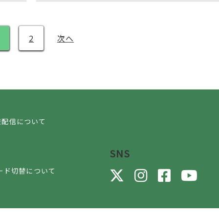
2
次へ
報配信について
SNS
ード切替について