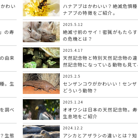
とかわい
ハナアブはかわいい？絶滅危惧種
ナアブの特徴をご紹介。
2025.5.12
」の寿
絶滅寸前のサイ！密猟がもたらす
の危機とは？
2025.4.17
の由来
天然記念物と特別天然記念物の違
然記念物になっている動物も見て
2025.2.5
種。生
センザンコウがかわいい！センザ
どういう動物？
2025.1.24
を調べ
オオワシは日本の天然記念物。寿
生息地をご紹介
2024.12.2
？生態
アシカとアザラシの違いとは？知