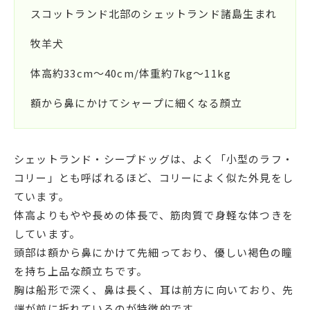
スコットランド北部のシェットランド諸島生まれ
牧羊犬
体高約33cm〜40cm/体重約7kg〜11kg
額から鼻にかけてシャープに細くなる顔立
シェットランド・シープドッグは、よく「小型のラフ・
コリー」とも呼ばれるほど、コリーによく似た外見をし
ています。
体高よりもやや長めの体長で、筋肉質で身軽な体つきを
しています。
頭部は額から鼻にかけて先細っており、優しい褐色の瞳
を持ち上品な顔立ちです。
胸は船形で深く、鼻は長く、耳は前方に向いており、先
端が前に折れているのが特徴的です。