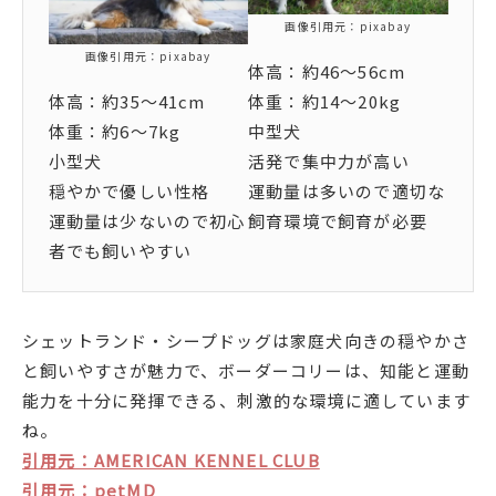
画像引用元：pixabay
画像引用元：pixabay
体高：約46〜56cm
体高：約35〜41cm
体重：約14〜20kg
体重：約6〜7kg
中型犬
小型犬
活発で集中力が高い
穏やかで優しい性格
運動量は多いので適切な
運動量は少ないので初心
飼育環境で飼育が必要
者でも飼いやすい
シェットランド・シープドッグは家庭犬向きの穏やかさ
と飼いやすさが魅力で、ボーダーコリーは、知能と運動
能力を十分に発揮できる、刺激的な環境に適しています
ね。
引用元：AMERICAN KENNEL CLUB
引用元：petMD