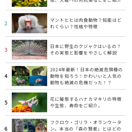
マントヒヒは肉食動物？知能はど
2
れくらい？性格や特徴
日本に野生のクジャクはいるの？
3
その実態と影響をやさしく解説
2024年最新！日本の絶滅危惧種の
4
動物を知ろう！かわいいと人気の
動物も絶滅の危機だった！？
花に擬態するハナカマキリの特徴
5
や生態、寿命をご紹介。
フクロウ・ゴリラ・オランウータ
6
ン。本当の「森の賢者」とはどの